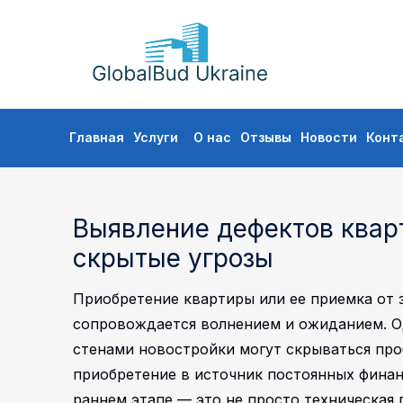
GLOBALBUD
UKRAINE
Перейти
Главная
Услуги
О нас
Отзывы
Новости
Конт
к
содержимому
Выявление дефектов кварт
скрытые угрозы
Приобретение квартиры или ее приемка от 
сопровождается волнением и ожиданием. О
стенами новостройки могут скрываться пр
приобретение в источник постоянных финан
раннем этапе — это не просто техническая