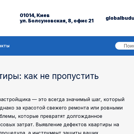
01014, Киев
globalbud
ул. Болсуновская, 8, офис 21
акты
иры: как не пропустить
застройщика — это всегда значимый шаг, который
днако за красотой свежего ремонта или ровными
облемы, которые превратят долгожданное
совых затрат. Выявление дефектов квартиры на
 процедура, а инструмент защиты ваших