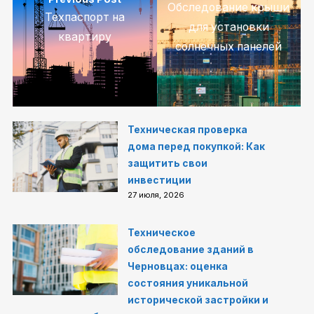
Обследование крыши
Техпаспорт на
для установки
квартиру
солнечных панелей
Техническая проверка
дома перед покупкой: Как
защитить свои
инвестиции
27 июля, 2026
Техническое
обследование зданий в
Черновцах: оценка
состояния уникальной
исторической застройки и