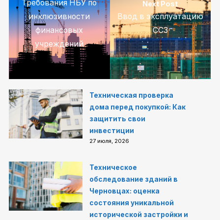
Требования НБУ по
Next Post
инклюзивности
Ввод в эксплуатацию
финансовых
СС3
учреждений
Техническая проверка
дома перед покупкой: Как
защитить свои
инвестиции
27 июля, 2026
Техническое
обследование зданий в
Черновцах: оценка
состояния уникальной
исторической застройки и