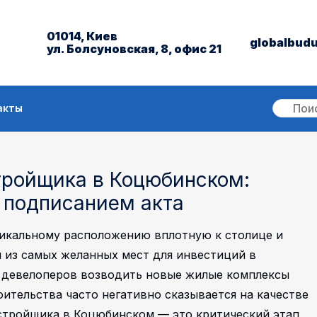
01014, Киев
globalbud
ул. Болсуновская, 8, офис 21
акты
тройщика в Коцюбинском:
 подписанием акта
никальному расположению вплотную к столице и
 из самых желанных мест для инвестиций в
 девелоперов возводить новые жилые комплексы
ительства часто негативно сказывается на качестве
стройщика в Коцюбинском — это критический этап,