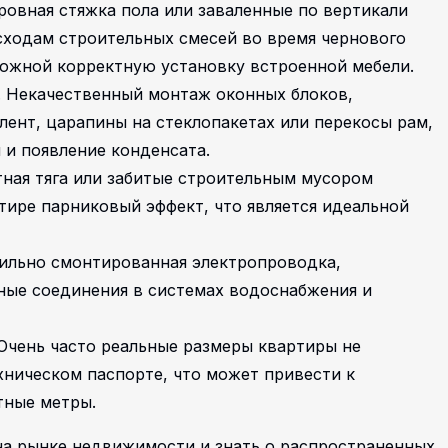
ровная стяжка пола или заваленные по вертикали
сходам строительных смесей во время чернового
можной корректную установку встроенной мебели.
 Некачественный монтаж оконных блоков,
лент, царапины на стеклопакетах или перекосы рам,
 и появление конденсата.
тная тяга или забитые строительным мусором
тире парниковый эффект, что является идеальной
ильно смонтированная электропроводка,
нные соединения в системах водоснабжения и
Очень часто реальные размеры квартиры не
хническом паспорте, что может привести к
тные метры.
на рынке недвижимости и знать о распространенных