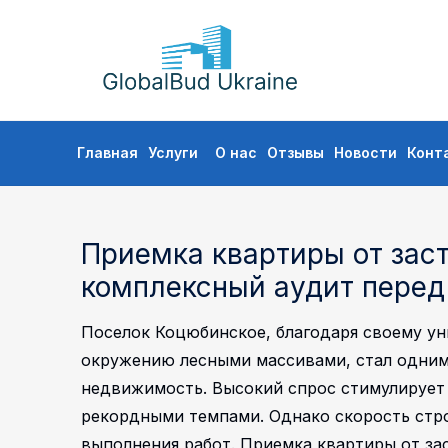
GLOBALBUD
UKRAINE
Перейти
Главная
Услуги
О нас
Отзывы
Новости
Конт
к
содержимому
Приемка квартиры от зас
комплексный аудит перед
Поселок Коцюбинское, благодаря своему у
окружению лесными массивами, стал одним
недвижимость. Высокий спрос стимулирует
рекордными темпами. Однако скорость стро
выполнения работ. Приемка квартиры от за