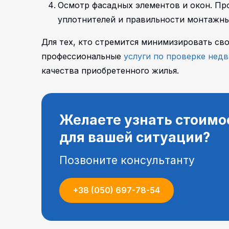
Осмотр фасадных элементов и окон. Пр
уплотнителей и правильности монтажны
Для тех, кто стремится минимизировать сво
профессиональные
услуги по проверке нед
качества приобретенного жилья.
Желаете узнать стоимо
для вашей ситуации?
Позвоните консультанту
+38 (050) 697-78-54