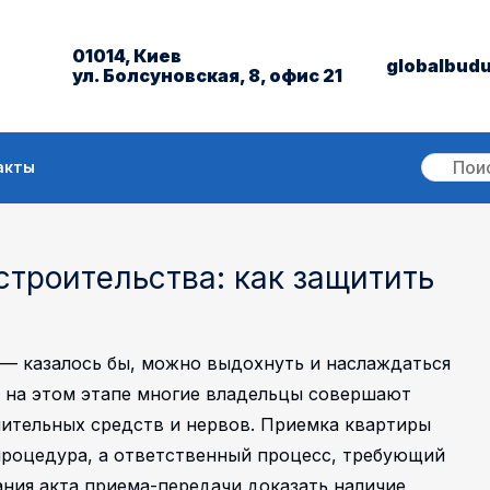
01014, Киев
globalbud
ул. Болсуновская, 8, офис 21
акты
троительства: как защитить
— казалось бы, можно выдохнуть и наслаждаться
 на этом этапе многие владельцы совершают
чительных средств и нервов. Приемка квартиры
процедура, а ответственный процесс, требующий
ния акта приема-передачи доказать наличие