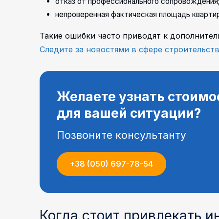
отказ от профессионального сопровождения
непроверенная фактическая площадь кварти
Такие ошибки часто приводят к дополнител
Следите за новостями в сфере строительст
Желаете узнать стоимо
для вашей ситуации?
Позвоните консультанту
+38 (050) 697-78-54
Когда стоит привлекать 