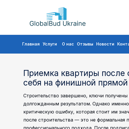
GLOBALBUD
UKRAINE
Перейти
Главная
Услуги
О нас
Отзывы
Новости
Конт
к
содержимому
Приемка квартиры после с
себя на финишной прямой
Строительство завершено, ключи получены 
долгожданным результатом. Однако именно
критическую ошибку, которая стоит им зна
после строительства — это не формальная 
профессионального подхода.
После подписа