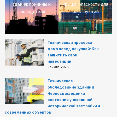
здания: причины и
крыше: опасность для
последствия
конструкций
Техническая проверка
дома перед покупкой: Как
защитить свои
инвестиции
27 июля, 2026
Техническое
обследование зданий в
Черновцах: оценка
состояния уникальной
исторической застройки и
современных объектов