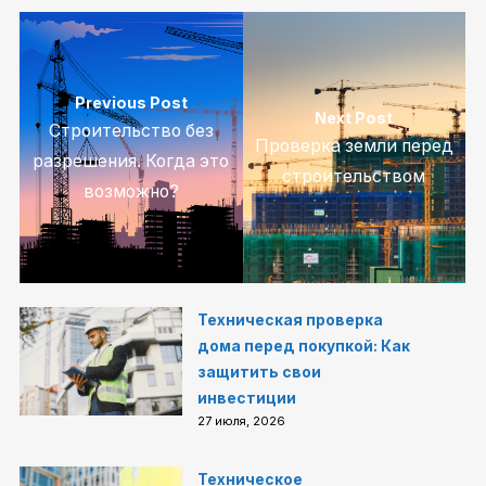
Previous Post
Next Post
Строительство без
Проверка земли перед
разрешения. Когда это
строительством
возможно?
Техническая проверка
дома перед покупкой: Как
защитить свои
инвестиции
27 июля, 2026
Техническое