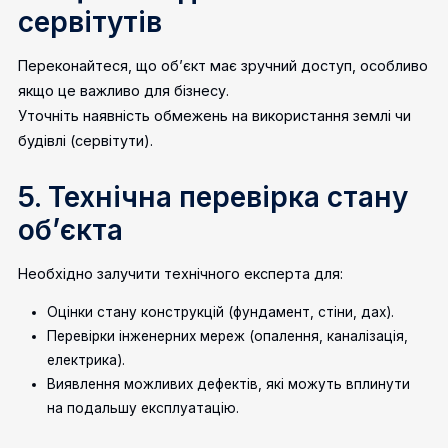
сервітутів
Переконайтеся, що об’єкт має зручний доступ, особливо
якщо це важливо для бізнесу.
Уточніть наявність обмежень на використання землі чи
будівлі (сервітути).
5. Технічна перевірка стану
об’єкта
Необхідно залучити технічного експерта для:
Оцінки стану конструкцій (фундамент, стіни, дах).
Перевірки інженерних мереж (опалення, каналізація,
електрика).
Виявлення можливих дефектів, які можуть вплинути
на подальшу експлуатацію.