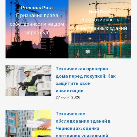
Previous Post
Next Post
Признание права
Инклюзивность
собственности на дом
общественных зданий
через суд
Техническая проверка
дома перед покупкой: Как
защитить свои
инвестиции
27 июля, 2026
Техническое
обследование зданий в
Черновцах: оценка
состояния уникальной