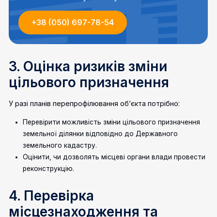
+38 (050) 697-78-54
3. Оцінка ризиків зміни
цільового призначення
У разі планів перепрофілювання об’єкта потрібно:
Перевірити можливість зміни цільового призначення
земельної ділянки відповідно до Державного
земельного кадастру.
Оцінити, чи дозволять місцеві органи влади провести
реконструкцію.
4. Перевірка
місцезнаходження та