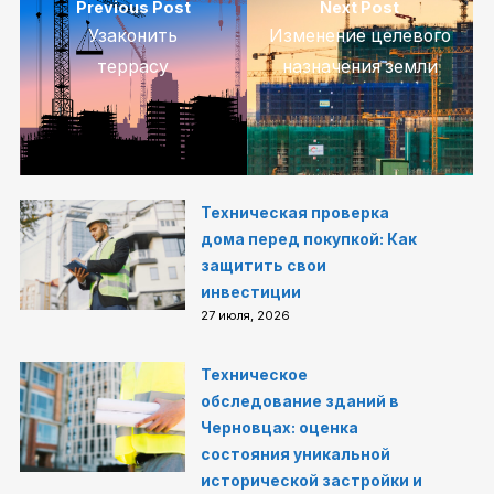
Previous Post
Next Post
Узаконить
Изменение целевого
террасу
назначения земли
Техническая проверка
дома перед покупкой: Как
защитить свои
инвестиции
27 июля, 2026
Техническое
обследование зданий в
Черновцах: оценка
состояния уникальной
исторической застройки и