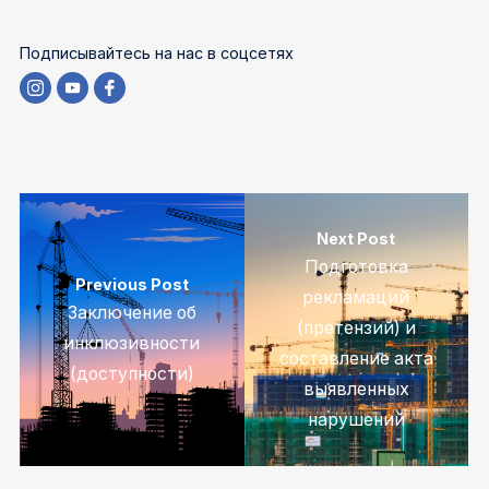
Подписывайтесь на нас в соцсетях
Next Post
Подготовка
Previous Post
рекламаций
Заключение об
(претензий) и
инклюзивности
составление акта
(доступности)
выявленных
нарушений