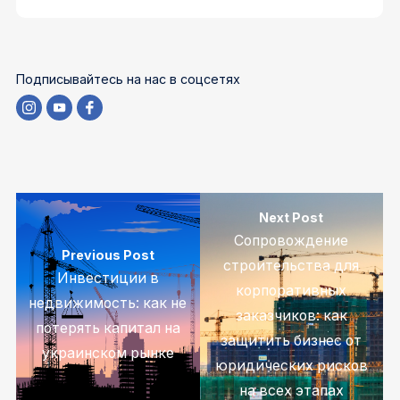
Подписывайтесь на нас в соцсетях
Next Post
Сопровождение
Previous Post
строительства для
Инвестиции в
корпоративных
недвижимость: как не
заказчиков: как
потерять капитал на
защитить бизнес от
украинском рынке
юридических рисков
на всех этапах