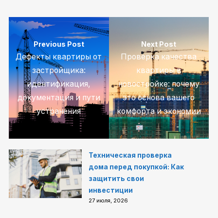
Previous Post
Next Post
Дефекты квартиры от
Проверка качества
застройщика:
квартиры в
идентификация,
новостройке: почему
документация и пути
это основа вашего
устранения
комфорта и экономии
Техническая проверка
дома перед покупкой: Как
защитить свои
инвестиции
27 июля, 2026