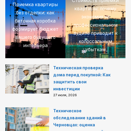
Стоимость приемки
Приемка квартиры
квартиры: почему
без отделки: как
экономия на
бетонная коробка
профессиональном
формирует бюджет
аудите приводит к
вашего будущего
колоссальным
интерьера
убыткам
Техническая проверка
дома перед покупкой: Как
защитить свои
инвестиции
27 июля, 2026
Техническое
обследование зданий в
Черновцах: оценка