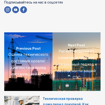
Подписывайтесь на нас в соцсетях
Next Post
Previous Post
Расчет нагрузки от
Оценка технического
солнечных панелей:
состояния кровли:
инженерный подход к
диагностика перед
безопасности вашей
инсталляцией СЭС
СЭС
Техническая проверка
дома перед покупкой: Как